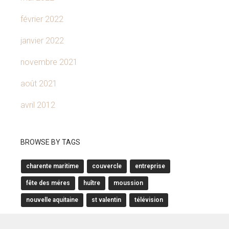
février 2022
janvier 2022
novembre 2021
août 2021
avril 2012
BROWSE BY TAGS
charente maritime
couvercle
entreprise
fête des méres
huître
moussion
nouvelle aquitaine
st valentin
télévision