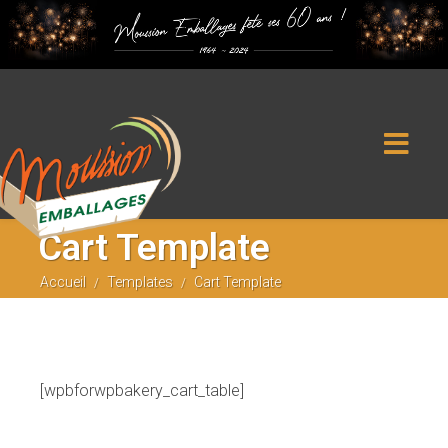
SAS Moussion et Fils, Rue des Grandes Versennes, 17750 Étaules -
Tel : 05 46 36 40 11
Cart Template
Accueil
Templates
Cart Template
/
/
[wpbforwpbakery_cart_table]