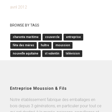
avril 2012
BROWSE BY TAGS
charente maritime
couvercle
entreprise
fête des méres
huître
moussion
nouvelle aquitaine
st valentin
télévision
Entreprise Moussion & Fils
Notre établissement fabrique des emballages en
bois depuis 3 générations, en particulier pour tout ce