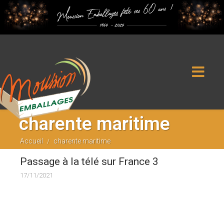
SAS Moussion et Fils, Rue des Grandes Versennes, 17750 Étaules -
Tel : 05 46 36 40 11
charente maritime
Accueil
charente maritime
/
Passage à la télé sur France 3
17/11/2021