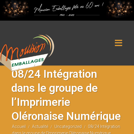
SAS Moussion et Fils, Rue des Grandes Versennes, 17750 Étaules -
Tel : 05 46 36 40 11
08/24 Intégration
dans le groupe de
l’Imprimerie
Oléronaise Numérique
Accueil
Actualité
Uncategorized
08/24 Intégration
/
/
/
dans le groupe de l’Imprimerie Oléronaise Numérique