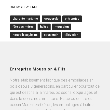
BROWSE BY TAGS
charente maritime
couvercle
entreprise
fête des méres
huître
moussion
nouvelle aquitaine
st valentin
télévision
Entreprise Moussion & Fils
Notre établissement fabrique des emballages en
bois depuis 3 générations, en particulier pour tout ce
qui est destiné à la marée, poissons, coquillages et
dans le domaine alimentaire. Placé au centre du
bassin Marennes-Oléron, les emballages à huîtres