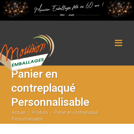
SAS Moussion et Fils, Rue des Grandes Versennes, 17750 Étaules -
Tel : 05 46 36 40 11
Panier en
contreplaqué
Personnalisable
Accueil
Produits
Panier en contreplaqué
/
/
Personnalisable