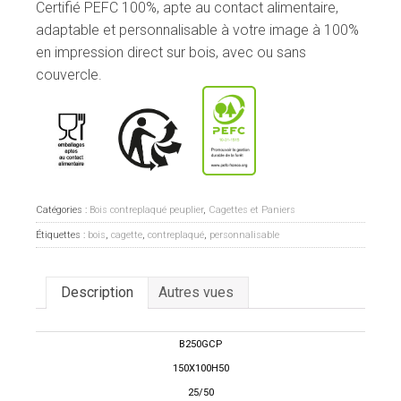
Certifié PEFC 100%, apte au contact alimentaire,
adaptable et personnalisable à votre image à 100%
en impression direct sur bois, avec ou sans
couvercle.
Catégories :
Bois contreplaqué peuplier
,
Cagettes et Paniers
Étiquettes :
bois
,
cagette
,
contreplaqué
,
personnalisable
Description
Autres vues
B250GCP
150X100H50
25/50